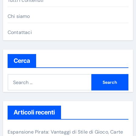
Tutti i contenuti
Chi siamo
Contattaci
Cerca
S
e
a
r
c
Articoli recenti
h
f
Espansione Pirata: Vantaggi di Stile di Gioco, Carte