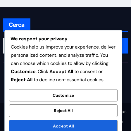
Cerca
We respect your privacy
Search
Cookies help us improve your experience, deliver
for:
personalized content, and analyze traffic. You
can choose which cookies to allow by clicking
asdpinetocalcio.it
Customize
. Click
Accept All
to consent or
Reject All
to decline non-essential cookies.
Customize
Reject All
Copyright © All rights reserved
|
Newsair
by
Themeansar
.
Politica di protezione dei dati
Accordo con l’utente
Accept All