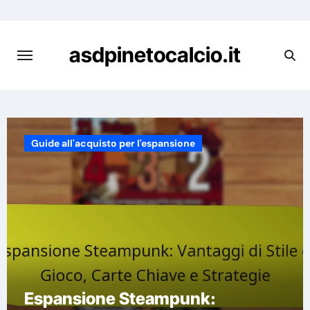
Skip
to
content
asdpinetocalcio.it
Guide all'acquisto per l'espansione
Espansione Steampunk: