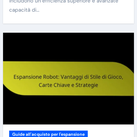
includono un’efficienza superiore e avanzate
capacità di…
Guide all'acquisto per l'espansione