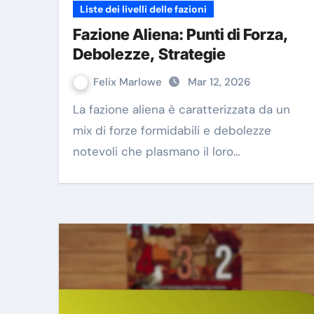
Liste dei livelli delle fazioni
Fazione Aliena: Punti di Forza,
Debolezze, Strategie
Felix Marlowe
Mar 12, 2026
La fazione aliena è caratterizzata da un
mix di forze formidabili e debolezze
notevoli che plasmano il loro…