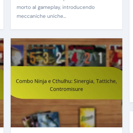
morto al gameplay, introducendo
meccaniche uniche…