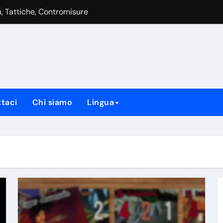
di Stile di Gioco, Carte Chiave e Strategie
ebolezze, Strategie
tile di Gioco, Carte Chiave e Strategie
Forza, Debolezze, Strategie
he: Punti di Forza, Punti di Debolezza, Strategie
taci
Chi siamo
Lingua
ia, Tattiche, Contromisure
tile di Gioco, Carte Chiave e Strategie