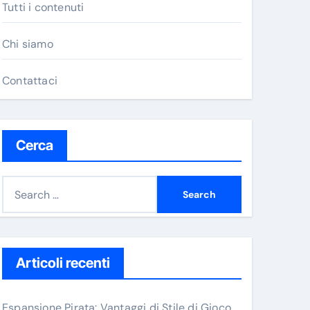
Tutti i contenuti
Chi siamo
Contattaci
Cerca
S
e
a
r
c
Articoli recenti
h
f
Espansione Pirata: Vantaggi di Stile di Gioco,