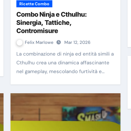
Ricette Combo
Combo Ninja e Cthulhu:
Sinergia, Tattiche,
Contromisure
Felix Marlowe
Mar 12, 2026
La combinazione di ninja ed entità simili a
Cthulhu crea una dinamica affascinante
nel gameplay, mescolando furtività e…