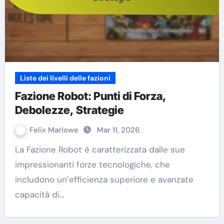
Liste dei livelli delle fazioni
Fazione Robot: Punti di Forza,
Debolezze, Strategie
Felix Marlowe
Mar 11, 2026
La Fazione Robot è caratterizzata dalle sue
impressionanti forze tecnologiche, che
includono un’efficienza superiore e avanzate
capacità di…