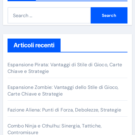
S
e
a
r
c
Articoli recenti
h
f
Espansione Pirata: Vantaggi di Stile di Gioco, Carte
o
Chiave e Strategie
r
:
Espansione Zombie: Vantaggi dello Stile di Gioco,
Carte Chiave e Strategie
Fazione Aliena: Punti di Forza, Debolezze, Strategie
Combo Ninja e Cthulhu: Sinergia, Tattiche,
Contromisure