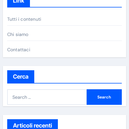
Link
Tutti i contenuti
Chi siamo
Contattaci
Cerca
S
e
a
r
c
Articoli recenti