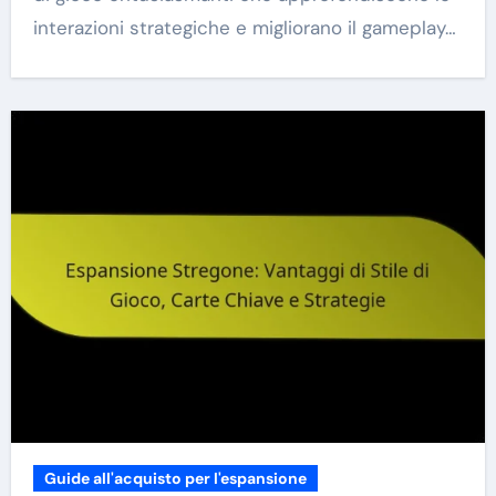
interazioni strategiche e migliorano il gameplay…
Guide all'acquisto per l'espansione