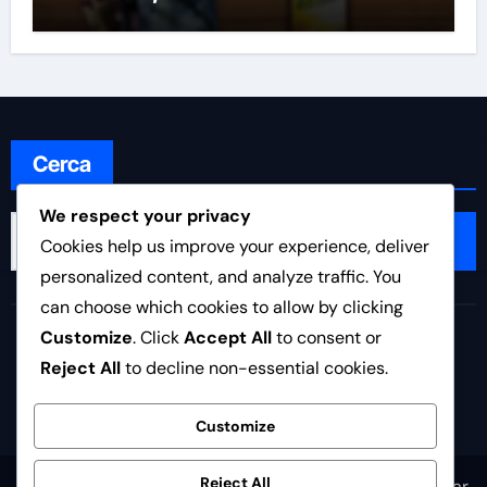
Cerca
We respect your privacy
Search
Cookies help us improve your experience, deliver
for:
personalized content, and analyze traffic. You
can choose which cookies to allow by clicking
asdpinetocalcio.it
Customize
. Click
Accept All
to consent or
Reject All
to decline non-essential cookies.
Customize
Reject All
Copyright © All rights reserved
|
Newsair
by
Themeansar
.