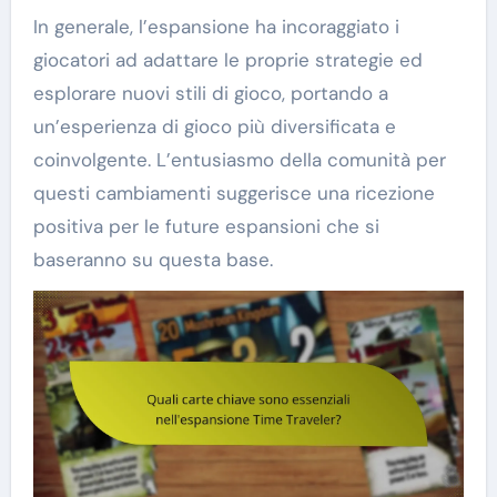
In generale, l’espansione ha incoraggiato i
giocatori ad adattare le proprie strategie ed
esplorare nuovi stili di gioco, portando a
un’esperienza di gioco più diversificata e
coinvolgente. L’entusiasmo della comunità per
questi cambiamenti suggerisce una ricezione
positiva per le future espansioni che si
baseranno su questa base.