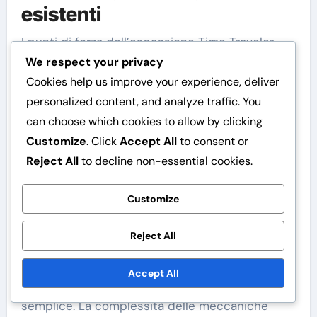
esistenti
I punti di forza dell’espansione Time Traveler
We respect your privacy
risiedono nella sua capacità di migliorare gli stili
Cookies help us improve your experience, deliver
di gioco esistenti introducendo carte che
personalized content, and analyze traffic. You
sinergizzano bene con molte strategie
can choose which cookies to allow by clicking
consolidate. I giocatori che amano mazzi di
Customize
. Click
Accept All
to consent or
controllo o combo possono trarre
Reject All
to decline non-essential cookies.
particolarmente vantaggio dalle meccaniche di
manipolazione del tempo, consentendo giocate
Customize
potenti che possono cambiare le sorti del gioco.
Reject All
Tuttavia, l’espansione ha anche debolezze,
specialmente in contesti informali dove i
Accept All
giocatori possono preferire un gameplay più
semplice. La complessità delle meccaniche